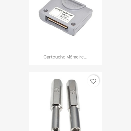
Cartouche Mémoire...
favorite_border