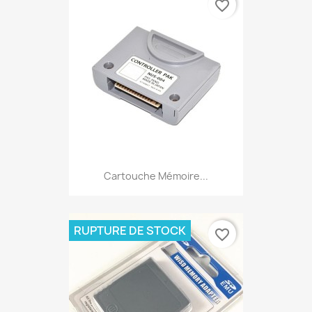
favorite_border
Cartouche Mémoire...
RUPTURE DE STOCK
favorite_border