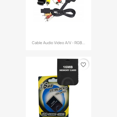
Cable Audio Video A/V - RGB...
favorite_border