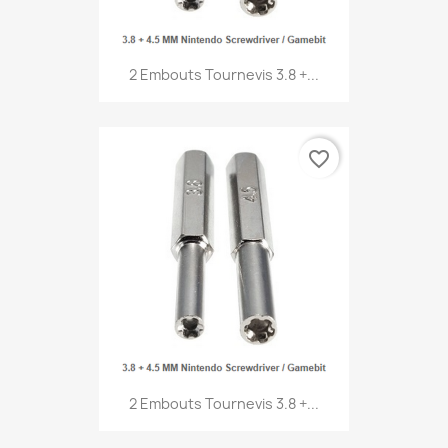
2 Embouts Tournevis 3.8 +...
favorite_border
2 Embouts Tournevis 3.8 +...