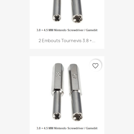
2 Embouts Tournevis 3.8 +...
favorite_border