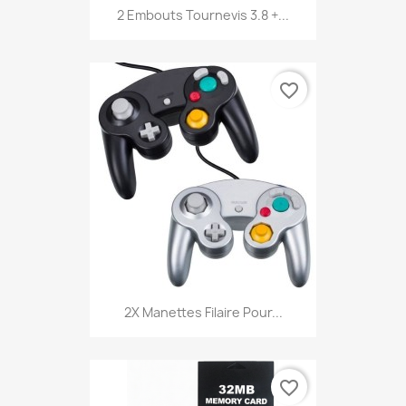
2 Embouts Tournevis 3.8 +...
favorite_border
2X Manettes Filaire Pour...
favorite_border