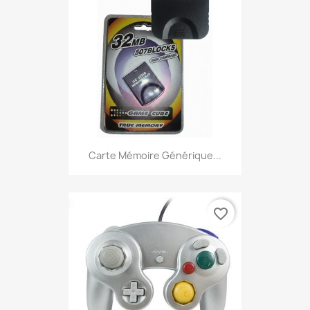
Carte Mémoire Générique...
favorite_border