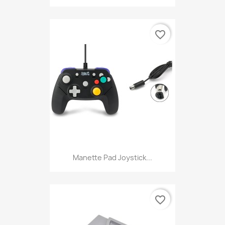
favorite_border
Manette Pad Joystick...
favorite_border