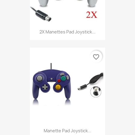
2X Manettes Pad Joystick...
favorite_border
Manette Pad Joystick...