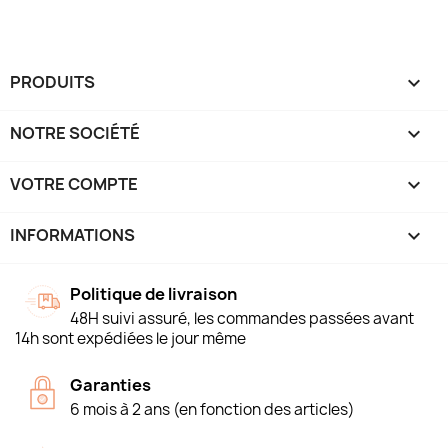
PRODUITS

NOTRE SOCIÉTÉ

VOTRE COMPTE

INFORMATIONS
keyboard_arrow_down
Politique de livraison
48H suivi assuré, les commandes passées avant
14h sont expédiées le jour même
Garanties
6 mois à 2 ans (en fonction des articles)