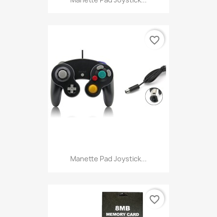
favorite_border
Manette Pad Joystick...
favorite_border