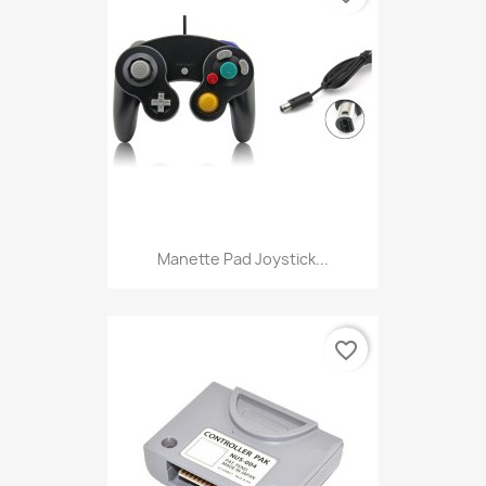
Manette Pad Joystick...
favorite_border