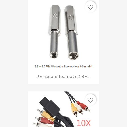
favorite_border
2 Embouts Tournevis 3.8 +...
favorite_border