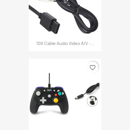
10X Cable Audio Video A/V -...
favorite_border