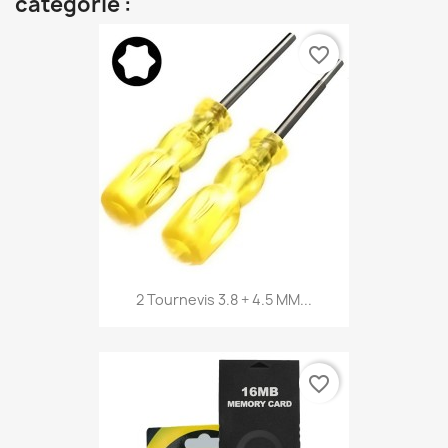
catégorie :
favorite_border
2 Tournevis 3.8 + 4.5 MM...
favorite_border