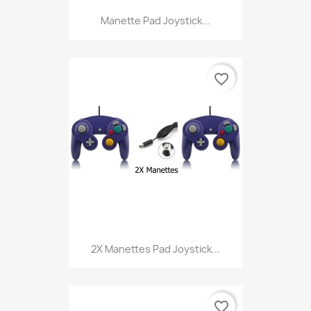
Manette Pad Joystick...
favorite_border
2X Manettes Pad Joystick...
favorite_border