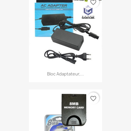
favorite_border
Bloc Adaptateur,...
favorite_border