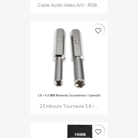
Cable Audio Video A/V - RGB...
favorite_border
2 Embouts Tournevis 3.8 +...
favorite_border