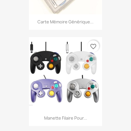
Carte Mémoire Générique...
favorite_border
Manette Filaire Pour...