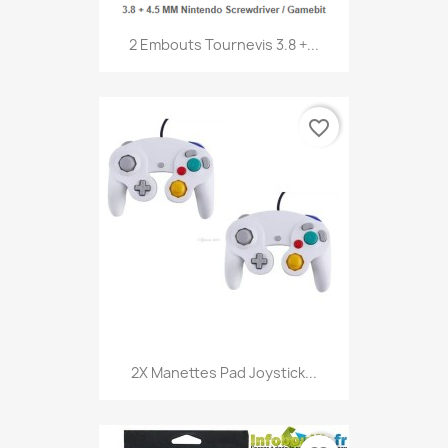
2 Embouts Tournevis 3.8 +...
favorite_border
2X Manettes Pad Joystick...