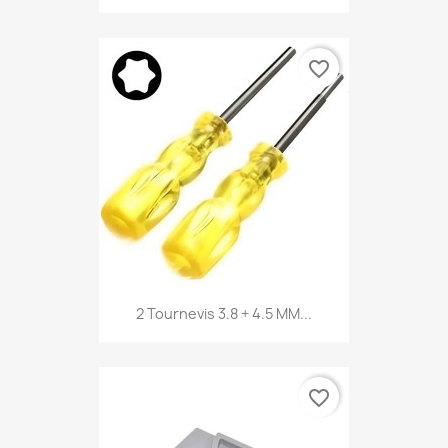
favorite_border
2 Tournevis 3.8 + 4.5 MM...
favorite_border