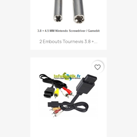
2 Embouts Tournevis 3.8 +...
favorite_border