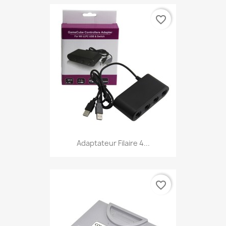
favorite_border
Adaptateur Filaire 4...
favorite_border