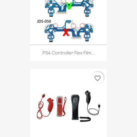
PS4 Controller Flex Film...
favorite_border