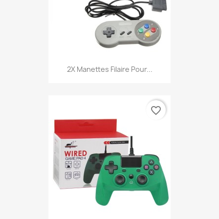
2X Manettes Filaire Pour...
favorite_border