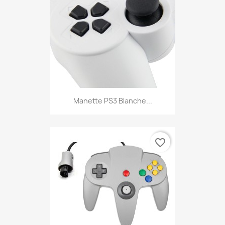
Manette PS3 Blanche...
favorite_border