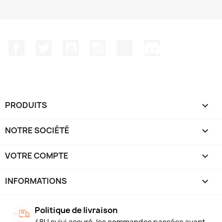
Facebook
Twitter
YouTube
Instagram
TikTok
Discord
PRODUITS

NOTRE SOCIÉTÉ

VOTRE COMPTE

INFORMATIONS
keyboard_arrow_down
Politique de livraison