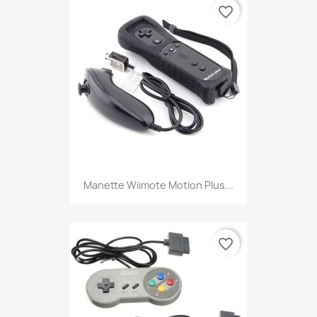
favorite_border
Manette Wiimote Motion Plus...
favorite_border