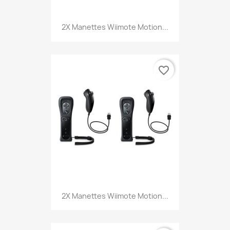
2X Manettes Wiimote Motion...
favorite_border
2X Manettes Wiimote Motion...