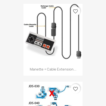
favorite_border
Manette + Cable Extension...
favorite_border