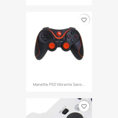
favorite_border
Manette PS3 Vibrante Sans...
favorite_border