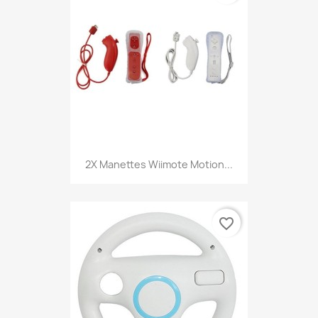
2X Manettes Wiimote Motion...
favorite_border