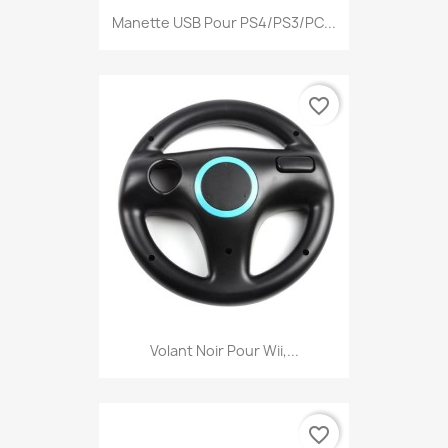
Manette USB Pour PS4/PS3/PC...
favorite_border
Volant Noir Pour Wii,...
favorite_border