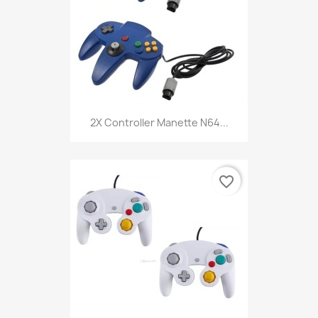
2X Controller Manette N64...
favorite_border