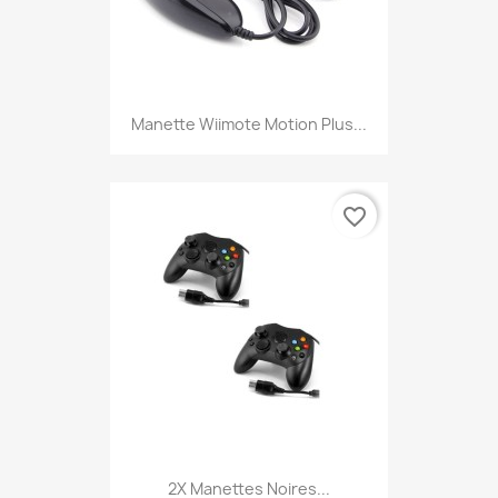
Manette Wiimote Motion Plus...
favorite_border
2X Manettes Noires...