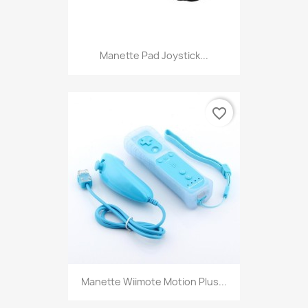
Manette Pad Joystick...
favorite_border
Manette Wiimote Motion Plus...