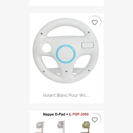
favorite_border
Volant Blanc Pour Wii,...
favorite_border