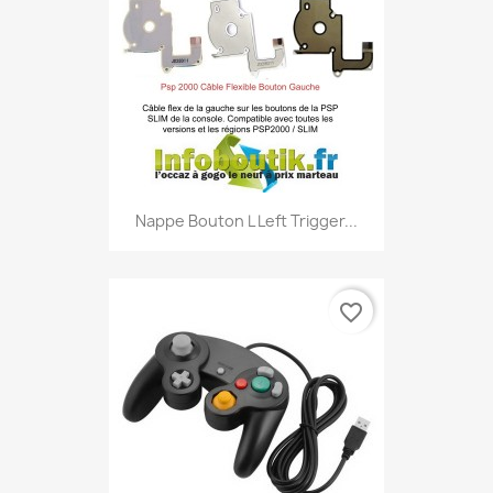
Nappe Bouton L Left Trigger...
favorite_border