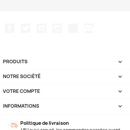
Facebook
Twitter
YouTube
Instagram
TikTok
Discord
PRODUITS

NOTRE SOCIÉTÉ

VOTRE COMPTE

INFORMATIONS
keyboard_arrow_down
Politique de livraison