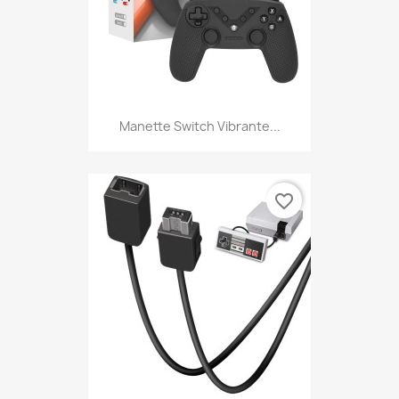
Manette Switch Vibrante...
favorite_border