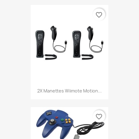
favorite_border
2X Manettes Wiimote Motion...
favorite_border