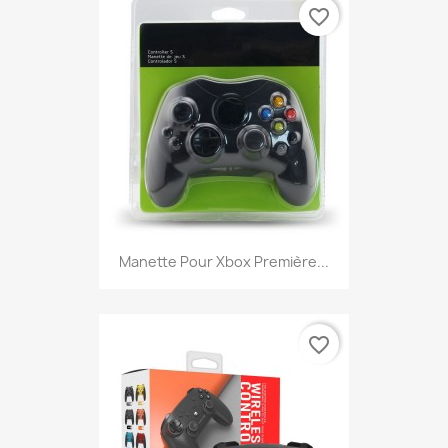
favorite_border
Manette Pour Xbox Première...
favorite_border