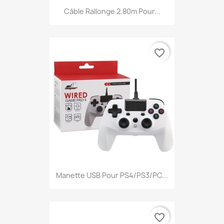
Câble Rallonge 2.80m Pour...
favorite_border
Manette USB Pour PS4/PS3/PC...
favorite_border