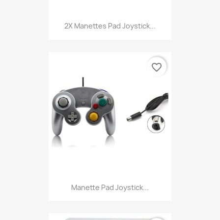
2X Manettes Pad Joystick...
favorite_border
Manette Pad Joystick...