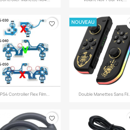
NOUVEAU
favorite_border
fa
Aperçu rapide
Aperçu rapide


PS4 Controller Flex Film...
Double Manettes Sans Fil..
favorite_border
fa