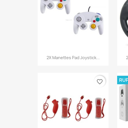
Aperçu rapide

2X Manettes Pad Joystick...
2
RUP
favorite_border