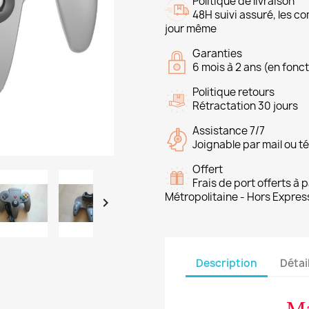
Politique de livraison
48H suivi assuré, les 
jour même
Garanties
6 mois à 2 ans (en fonct
Politique retours
Rétractation 30 jours
Assistance 7/7
Joignable par mail ou t
Offert
Frais de port offerts à
Métropolitaine - Hors Expres

Description
Détai