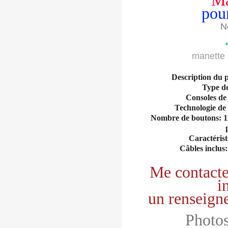
Ma
pou
N
manette 
Description du 
Type d
Consoles de
Technologie de 
Nombre de boutons: 11 
Caractéristi
Câbles inclus:
Me contacte
i
un renseign
Photos