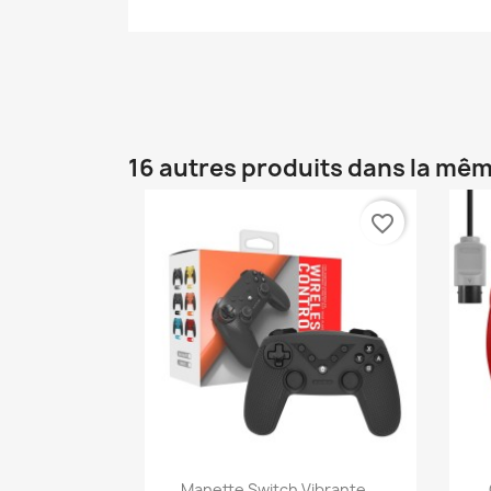
16 autres produits dans la mêm
favorite_border
Aperçu rapide

Manette Switch Vibrante...