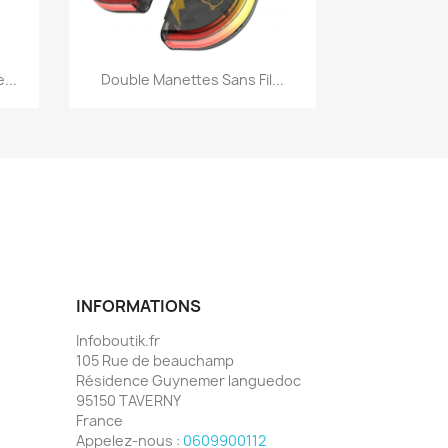
Aperçu rapide

...
Double Manettes Sans Fil...
INFORMATIONS
Infoboutik.fr
105 Rue de beauchamp
Résidence Guynemer languedoc
95150 TAVERNY
France
Appelez-nous :
0609900112