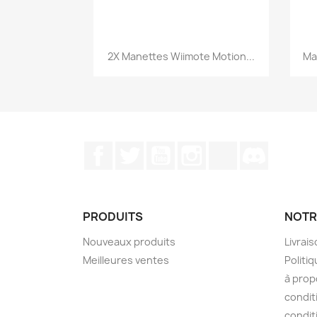
Aperçu rapide

2X Manettes Wiimote Motion...
Ma
Facebook
Twitter
YouTube
Instagram
TikTok
Discord
PRODUITS
NOTR
Nouveaux produits
Livrai
Meilleures ventes
Politiq
à prop
condit
condit