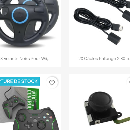
Aperçu rapide
Aperçu rapide


X Volants Noirs Pour Wii,...
2X Câbles Rallonge 2.80m.
TURE DE STOCK
favorite_border
fa