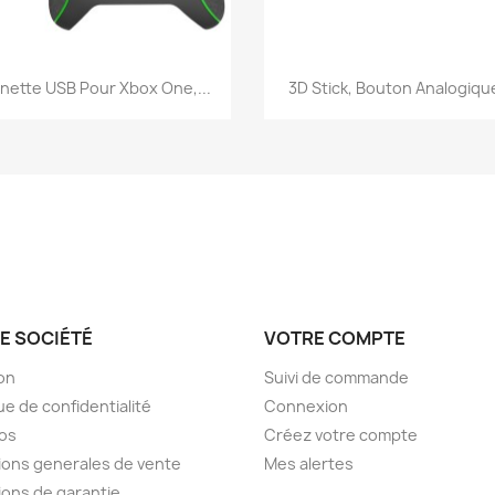
Aperçu rapide
Aperçu rapide


nette USB Pour Xbox One,...
3D Stick, Bouton Analogique
E SOCIÉTÉ
VOTRE COMPTE
son
Suivi de commande
ue de confidentialité
Connexion
os
Créez votre compte
ions generales de vente
Mes alertes
ions de garantie