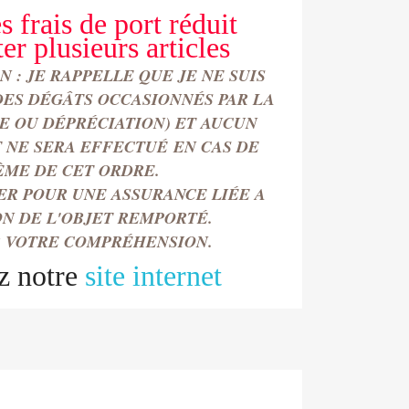
s frais de port réduit
ter
plusieurs articles
 : JE RAPPELLE QUE JE NE SUIS
DES DÉGÂTS OCCASIONN
É
S PAR LA
TE OU DÉPRÉCIATION) ET AUCUN
NE SERA EFFECTU
É
EN CAS DE
ÈME DE CET ORDRE.
ER POUR UNE ASSURANCE LIÉE A
ON DE L'OBJET REMPORT
É.
 VOTRE COMPRÉHENSION.
z notre
site internet