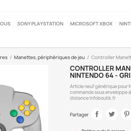
NOUS
SONY PLAYSTATION
MICROSOFT XBOX
NIN
res
Manettes, périphériques de jeu
Controller Manett
CONTROLLER MANE
NINTENDO 64 - GR
Article neuf générique pour 
commande sous enveloppe à bu
distance Infoboutik.fr
Partager