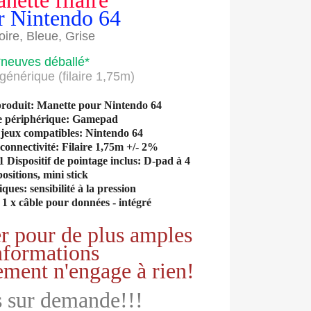
nette filaire
r Nintendo 64
oire, Bleue, Grise
*neuves déballé*
générique (filaire 1,75m)
produit: Manette pour Nintendo 64
e périphérique: Gamepad
 jeux compatibles: Nintendo 64
connectivité: Filaire 1,75m +/- 2%
Dispositif de pointage inclus: D-pad à 4
positions, mini stick
ques: sensibilité à la pression
 1 x câble pour données - intégré
r pour de plus amples
nformations
ement n'engage à rien!
 sur demande!!!