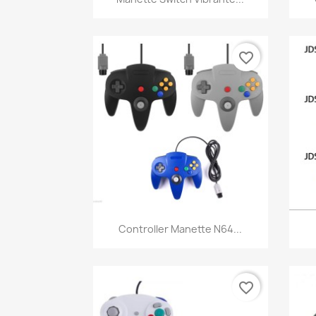
favorite_border
Aperçu rapide

Controller Manette N64...
favorite_border