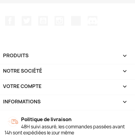
Facebook
Twitter
YouTube
Instagram
TikTok
Discord
PRODUITS

NOTRE SOCIÉTÉ

VOTRE COMPTE

INFORMATIONS
keyboard_arrow_down
Politique de livraison
48H suivi assuré, les commandes passées avant
14h sont expédiées le jour même