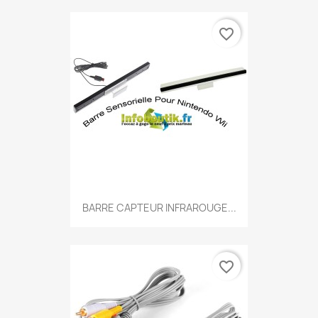
favorite_border
BARRE CAPTEUR INFRAROUGE...
favorite_border