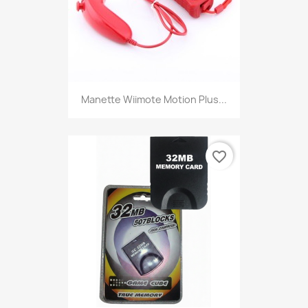
Manette Wiimote Motion Plus...
favorite_border