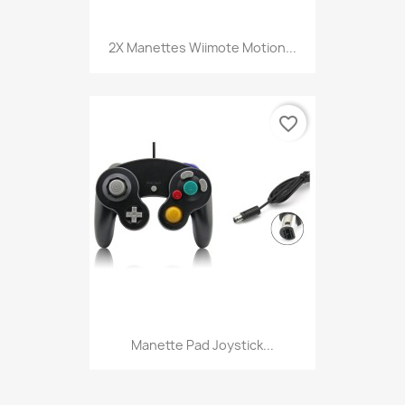
2X Manettes Wiimote Motion...
favorite_border
Manette Pad Joystick...