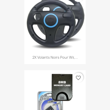
2X Volants Noirs Pour Wii,...
favorite_border