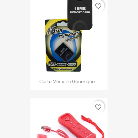
favorite_border
Carte Mémoire Générique...
favorite_border