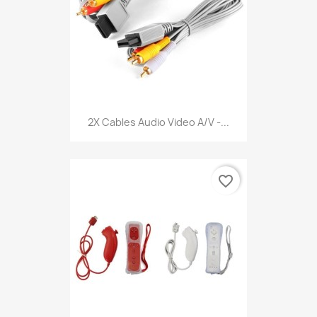
2X Cables Audio Video A/V -...
favorite_border