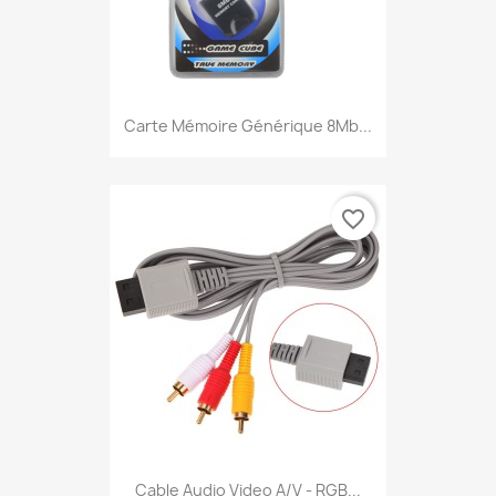
Carte Mémoire Générique 8Mb...
favorite_border
Cable Audio Video A/V - RGB...