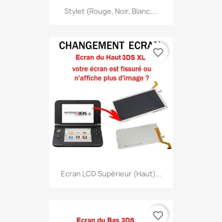
Stylet (Rouge, Noir, Blanc,...
favorite_border
Ecran LCD Supérieur (haut)...
favorite_border