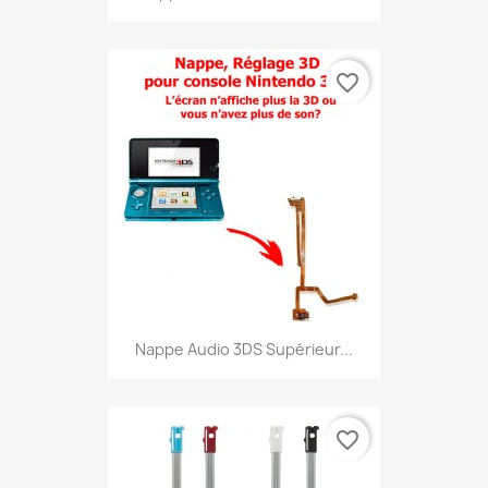
favorite_border
Nappe Audio 3DS Supérieur...
favorite_border