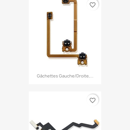
favorite_border
Gâchettes Gauche/Droite,...
favorite_border