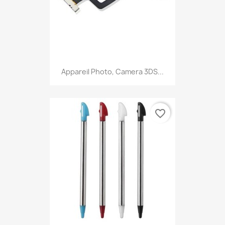
Appareil Photo, Camera 3DS...
favorite_border