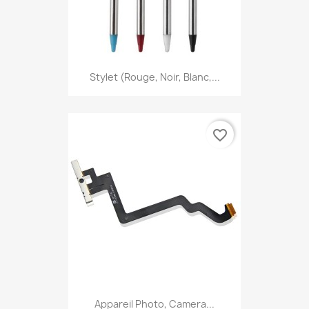
Stylet (Rouge, Noir, Blanc,...
favorite_border
Appareil Photo, Camera...