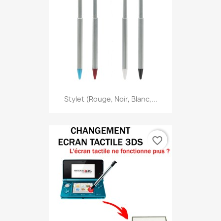
Stylet (Rouge, Noir, Blanc,...
favorite_border