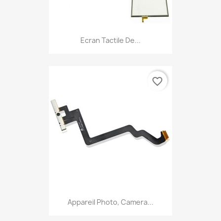
Ecran Tactile De...
favorite_border
Appareil Photo, Camera...