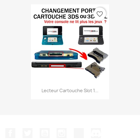
favorite_border
Lecteur Cartouche Slot 1...
Facebook
Twitter
YouTube
Instagram
TikTok
Discord