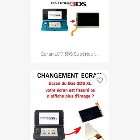
Ecran LCD 3DS Supérieur...
favorite_border