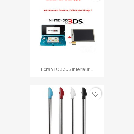
Ecran LCD 3DS Inférieur...
favorite_border