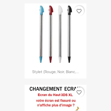
favorite_border
Stylet (Rouge, Noir, Blanc,...
favorite_border