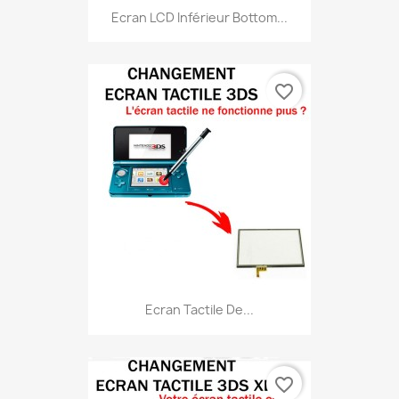
Ecran LCD Inférieur Bottom...
favorite_border
Ecran Tactile De...
favorite_border