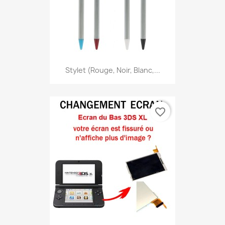
Stylet (Rouge, Noir, Blanc,...
favorite_border