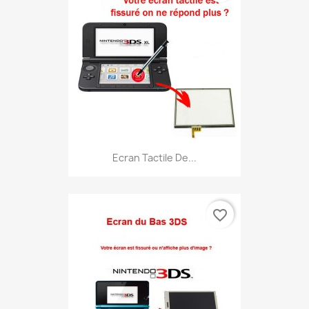
Ecran Tactile De...
favorite_border