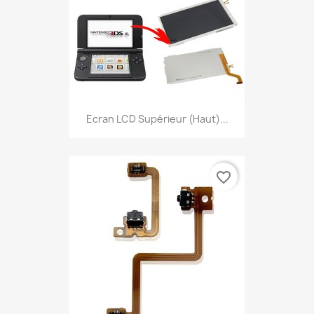
Ecran LCD Supérieur (haut)...
favorite_border