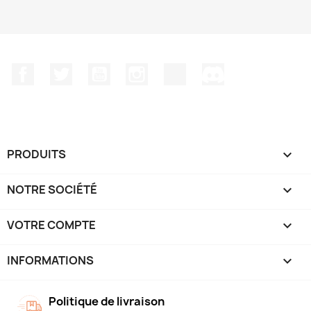
Facebook
Twitter
YouTube
Instagram
TikTok
Discord
PRODUITS

NOTRE SOCIÉTÉ

VOTRE COMPTE

INFORMATIONS
keyboard_arrow_down
Politique de livraison