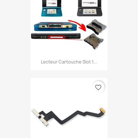
Lecteur Cartouche Slot 1...
favorite_border