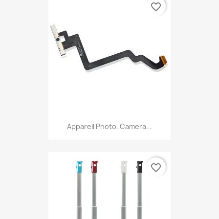
favorite_border
Appareil Photo, Camera...
favorite_border