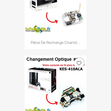
Pièce De Rechange Chariot...
favorite_border