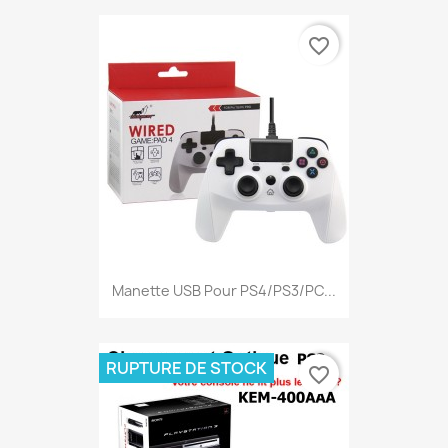
favorite_border
Manette USB Pour PS4/PS3/PC...
RUPTURE DE STOCK
favorite_border