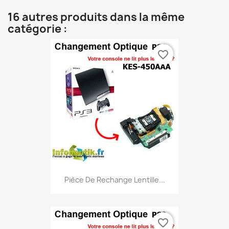
16 autres produits dans la même
catégorie :
favorite_border
Pièce De Rechange Lentille...
favorite_border