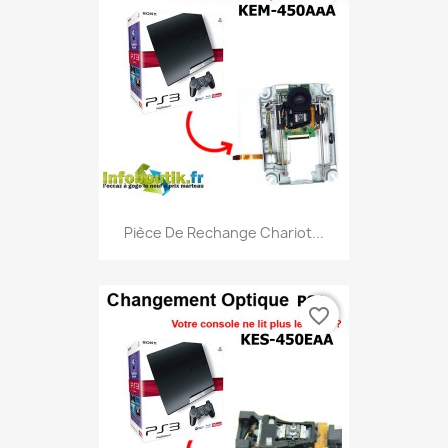
Pièce De Rechange Chariot...
favorite_border