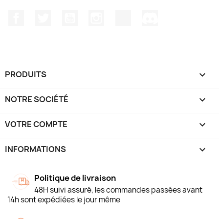
Facebook
Twitter
YouTube
Instagram
TikTok
Discord
PRODUITS

NOTRE SOCIÉTÉ

VOTRE COMPTE

INFORMATIONS
keyboard_arrow_down
Politique de livraison
48H suivi assuré, les commandes passées avant
14h sont expédiées le jour même