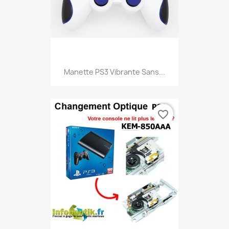
Manette PS3 Vibrante Sans...
favorite_border