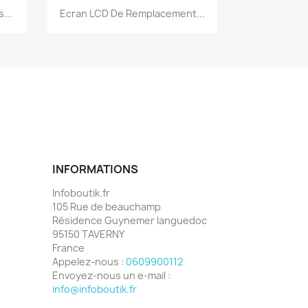
Aperçu rapide

...
Ecran LCD De Remplacement...
INFORMATIONS
Infoboutik.fr
105 Rue de beauchamp
Résidence Guynemer languedoc
95150 TAVERNY
France
Appelez-nous :
0609900112
Envoyez-nous un e-mail :
info@infoboutik.fr