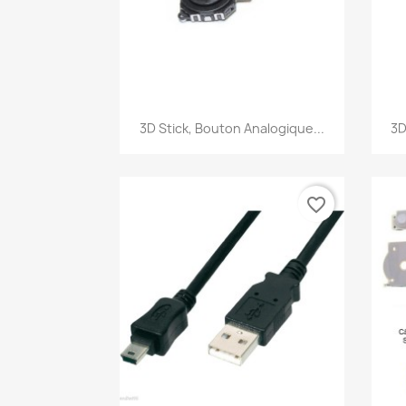
Aperçu rapide

3D Stick, Bouton Analogique...
3D
favorite_border