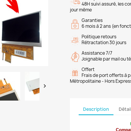
48H suivi assuré, les 
jour même
Garanties
6 mois à 2 ans (en fonct
Politique retours
Rétractation 30 jours
Assistance 7/7
Joignable par mail ou t
Offert
Frais de port offerts à
Métropolitaine - Hors Expres

Description
Détai
Compat