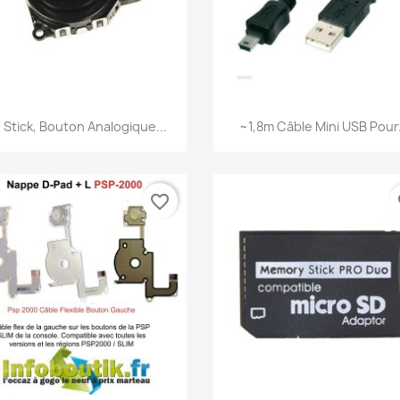
Aperçu rapide
Aperçu rapide


 Stick, Bouton Analogique...
~1,8m Câble Mini USB Pour.
favorite_border
fa