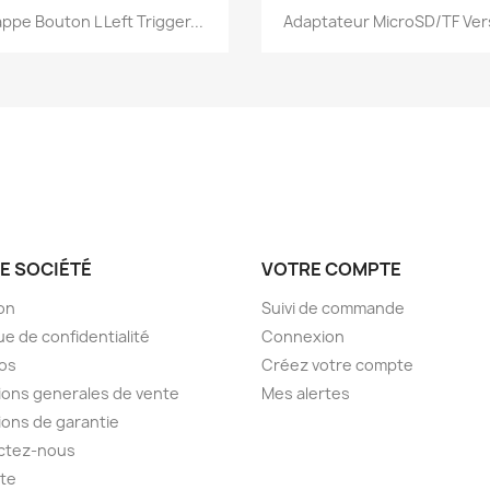
Aperçu rapide
Aperçu rapide


ppe Bouton L Left Trigger...
Adaptateur MicroSD/TF Vers
E SOCIÉTÉ
VOTRE COMPTE
son
Suivi de commande
ue de confidentialité
Connexion
os
Créez votre compte
ions generales de vente
Mes alertes
ions de garantie
ctez-nous
ite