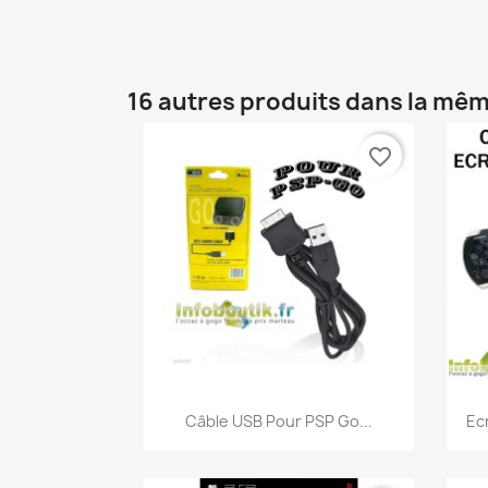
16 autres produits dans la mêm
favorite_border
Aperçu rapide

Câble USB Pour PSP Go...
Ec