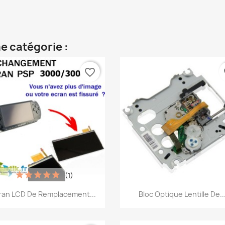
e catégorie :
favorite_border
fa
(1)
Aperçu rapide
Aperçu rapide


ran LCD De Remplacement...
Bloc Optique Lentille De..