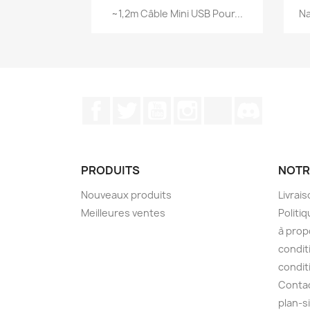
Aperçu rapide

~1,2m Câble Mini USB Pour...
Na
Facebook
Twitter
YouTube
Instagram
TikTok
Discord
PRODUITS
NOTR
Nouveaux produits
Livrai
Meilleures ventes
Politiq
à prop
condit
condit
Conta
plan-s