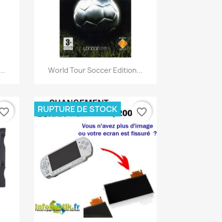
Aperçu rapide

..
World Tour Soccer Edition...
RUPTURE DE STOCK
vorite_border
favorite_border