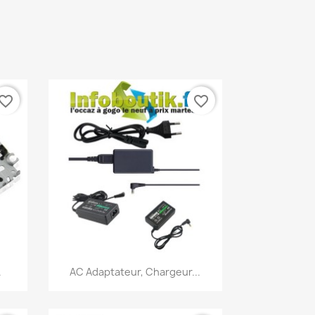
vorite_border
favorite_border
Aperçu rapide

.
AC Adaptateur, Chargeur...