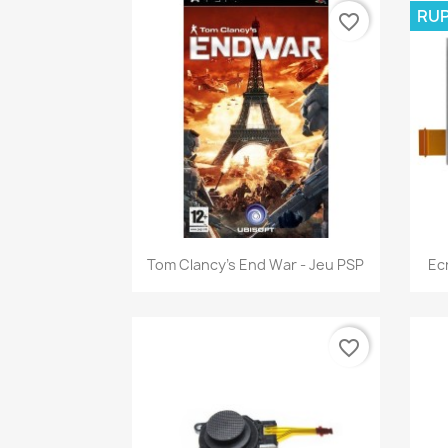
RUP
favorite_border
Aperçu rapide

Tom Clancy's End War - Jeu PSP
Ec
favorite_border