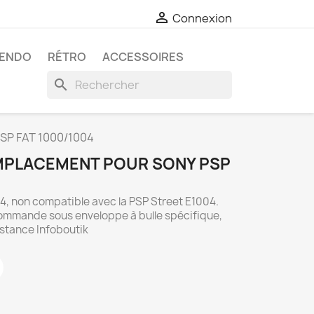

Connexion
TENDO
RÉTRO
ACCESSOIRES
search
SP FAT 1000/1004
MPLACEMENT POUR SONY PSP
04, non compatible avec la PSP Street E1004.
commande sous enveloppe à bulle spécifique,
istance Infoboutik