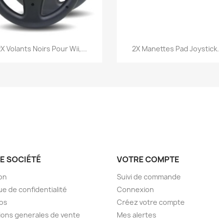
Aperçu rapide
Aperçu rapide


X Volants Noirs Pour Wii,...
2X Manettes Pad Joystick.
E SOCIÉTÉ
VOTRE COMPTE
son
Suivi de commande
ue de confidentialité
Connexion
os
Créez votre compte
ions generales de vente
Mes alertes