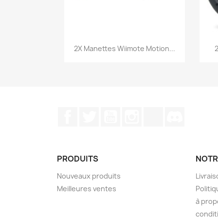
Aperçu rapide

2X Manettes Wiimote Motion...
2
Facebook
Twitter
YouTube
Instagram
TikTok
Discord
PRODUITS
NOTR
Nouveaux produits
Livrai
Meilleures ventes
Politiq
à prop
condit