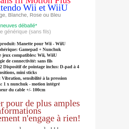
ans fil Motion Plus
tendo Wii et WiiU
ge, Blanche, Rose ou Bleu
*neuves déballé*
e générique (sans fils)
 produit: Manette pour Wii - WiiU
iphérique: Gamepad + Nunchuk
e jeux compatibles: Wii, WiiU
ie de connectivité: sans fils
Dispositif de pointage inclus: D-pad à 4
ositions, mini sticks
 Vibration, sensibilité à la pression
s: 1 x nunchuk - motion intégré
ueur du cable +/- 100cm
r pour de plus amples
nformations
ement n'engage à rien!