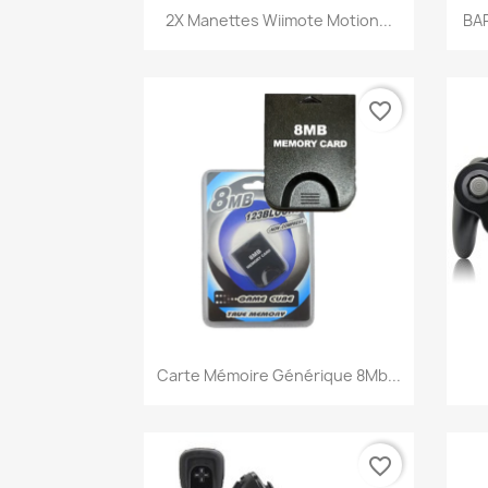
Aperçu rapide

2X Manettes Wiimote Motion...
BA
favorite_border
Aperçu rapide

Carte Mémoire Générique 8Mb...
favorite_border