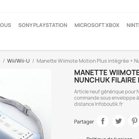
NOUS
SONY PLAYSTATION
MICROSOFT XBOX
NIN
o
Wii/Wii-U
Manette Wiimote Motion Plus intégrée + Nun
MANETTE WIIMOTE
NUNCHUK FILAIRE P
Article neuf générique pour 
commande sous enveloppe à bu
distance Infoboutik.fr
Partager