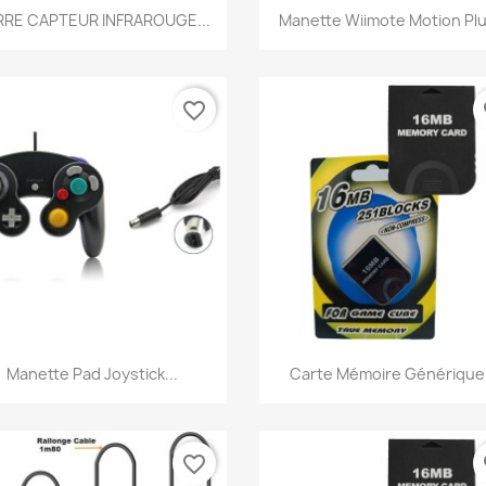
Aperçu rapide
Aperçu rapide


RRE CAPTEUR INFRAROUGE...
Manette Wiimote Motion Plus
favorite_border
fa
Aperçu rapide
Aperçu rapide


Manette Pad Joystick...
Carte Mémoire Générique.
favorite_border
fa