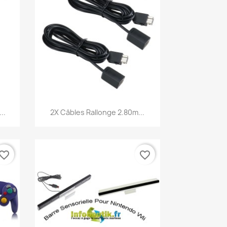
Aperçu rapide

..
2X Câbles Rallonge 2.80m...
vorite_border
favorite_border