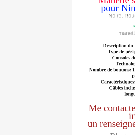
Manette s
pour Nin
Noire, Rou
manett
Description du
Type de pér
Consoles d
Technolog
Nombre de boutons: 12 
p
Caractéristiques:
Câbles inclu
long
Me contacte
i
un renseign