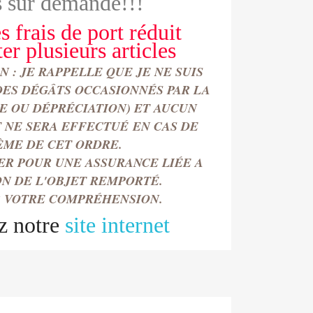
 sur demande!!!
s frais de port réduit
ter
plusieurs articles
 : JE RAPPELLE QUE JE NE SUIS
DES DÉGÂTS OCCASIONN
É
S PAR LA
TE OU DÉPRÉCIATION) ET AUCUN
NE SERA EFFECTU
É
EN CAS DE
ÈME DE CET ORDRE.
ER POUR UNE ASSURANCE LIÉE A
ON DE L'OBJET REMPORT
É.
 VOTRE COMPRÉHENSION.
z notre
site internet