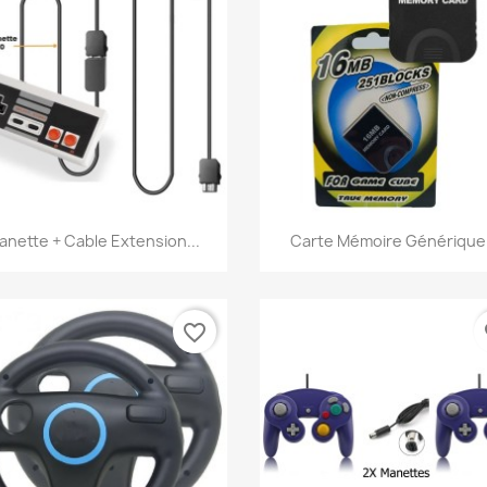
Aperçu rapide
Aperçu rapide


anette + Cable Extension...
Carte Mémoire Générique.
favorite_border
fa