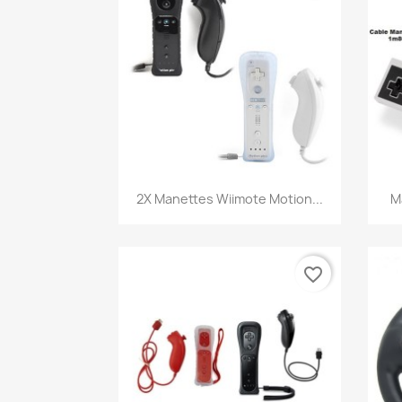
Aperçu rapide

2X Manettes Wiimote Motion...
M
favorite_border