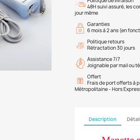
Politique de livraison
48H suivi assuré, les 
jour même
Garanties
6 mois à 2 ans (en fonct
Politique retours
Rétractation 30 jours
Assistance 7/7
Joignable par mail ou t
Offert
Frais de port offerts à
Métropolitaine - Hors Expres
Description
Détai