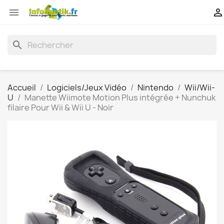


search
Accueil
Logiciels/Jeux Vidéo
Nintendo
Wii/Wii-
U
Manette Wiimote Motion Plus intégrée + Nunchuk
filaire Pour Wii & Wii U - Noir