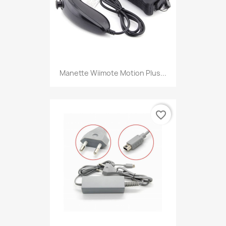
Manette Wiimote Motion Plus...
favorite_border