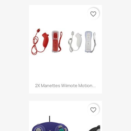
favorite_border
2X Manettes Wiimote Motion...
favorite_border