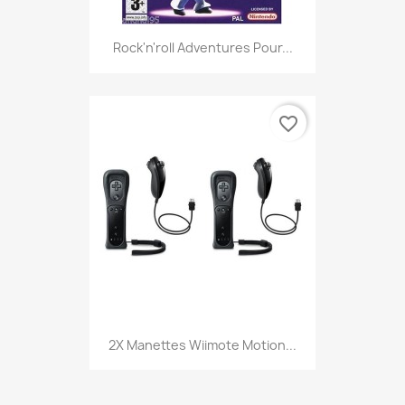
Rock'n'roll Adventures Pour...
favorite_border
2X Manettes Wiimote Motion...