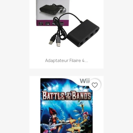
Adaptateur Filaire 4...
favorite_border