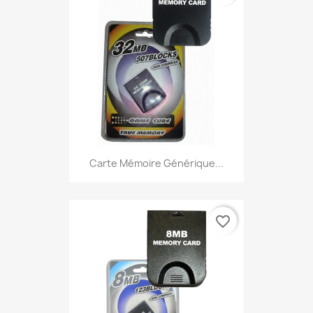
Carte Mémoire Générique...
favorite_border