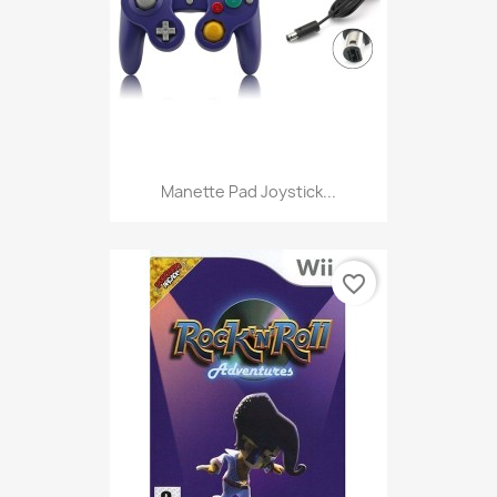
Manette Pad Joystick...
favorite_border