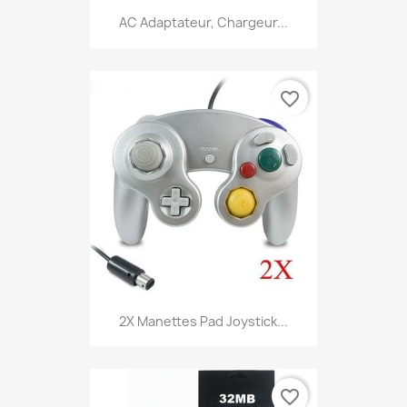
AC Adaptateur, Chargeur...
favorite_border
2X Manettes Pad Joystick...
favorite_border