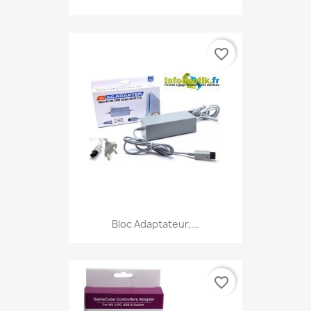
favorite_border
Bloc Adaptateur,...
favorite_border