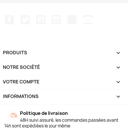
Facebook
Twitter
YouTube
Instagram
TikTok
Discord
PRODUITS

NOTRE SOCIÉTÉ

VOTRE COMPTE

INFORMATIONS
keyboard_arrow_down
Politique de livraison
48H suivi assuré, les commandes passées avant
14h sont expédiées le jour même