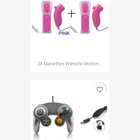
2X Manettes Wiimote Motion...
favorite_border