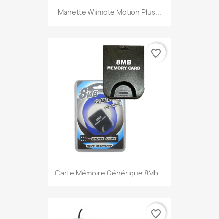
Manette Wiimote Motion Plus...
favorite_border
Carte Mémoire Générique 8Mb...
favorite_border