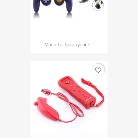
Manette Pad Joystick...
favorite_border