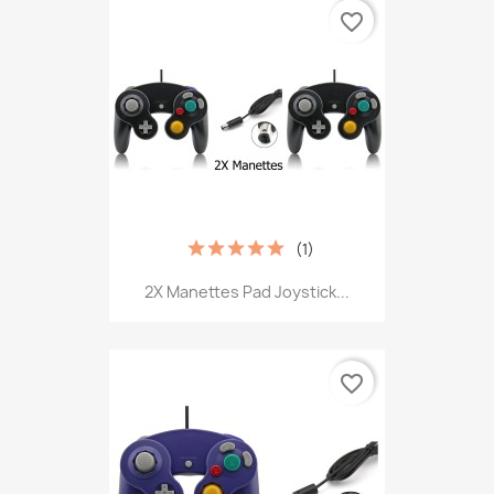
favorite_border
(1)
2X Manettes Pad Joystick...
favorite_border