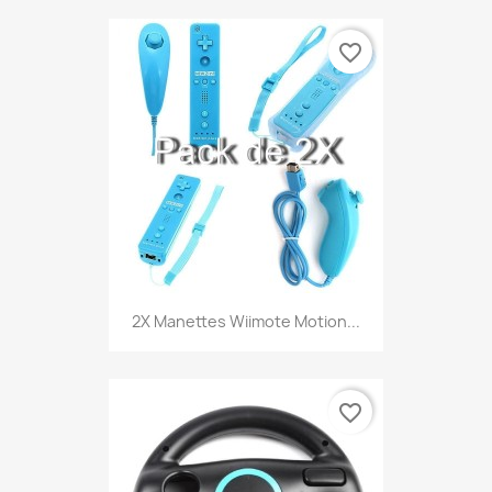
favorite_border
2X Manettes Wiimote Motion...
favorite_border