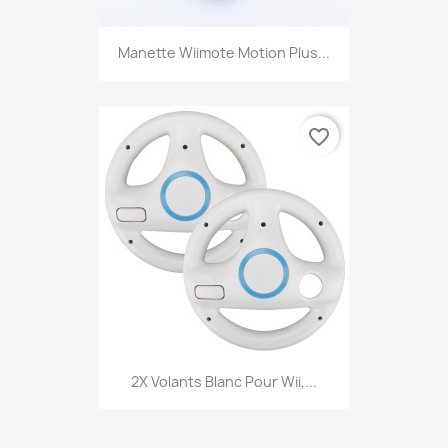
Manette Wiimote Motion Plus...
favorite_border
2X Volants Blanc Pour Wii,...