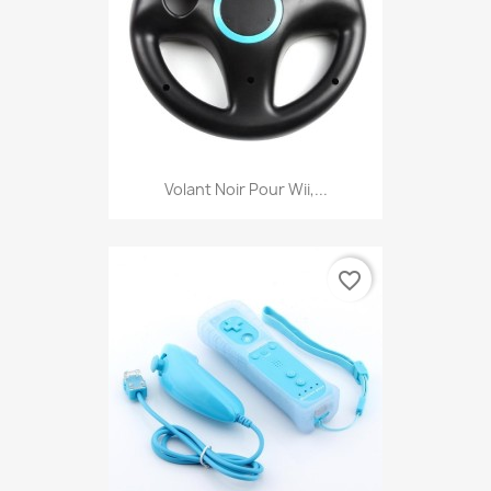
Volant Noir Pour Wii,...
favorite_border