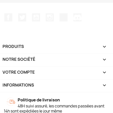
Facebook
Twitter
YouTube
Instagram
TikTok
Discord
PRODUITS

NOTRE SOCIÉTÉ

VOTRE COMPTE

INFORMATIONS
keyboard_arrow_down
Politique de livraison
48H suivi assuré, les commandes passées avant
14h sont expédiées le jour même