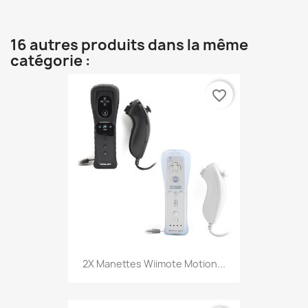
16 autres produits dans la même
catégorie :
favorite_border
2X Manettes Wiimote Motion...