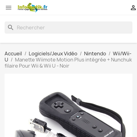


search
Accueil
Logiciels/Jeux Vidéo
Nintendo
Wii/Wii-
U
Manette Wiimote Motion Plus intégrée + Nunchuk
filaire Pour Wii & Wii U - Noir