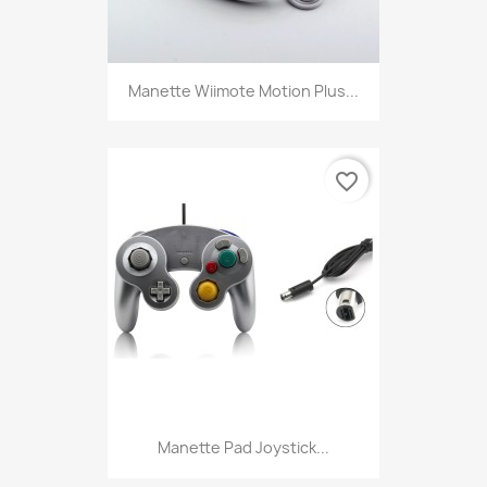
Manette Wiimote Motion Plus...
favorite_border
Manette Pad Joystick...