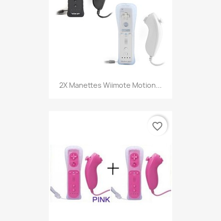
2X Manettes Wiimote Motion...
favorite_border