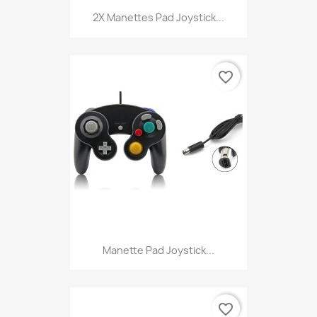
2X Manettes Pad Joystick...
favorite_border
Manette Pad Joystick...
favorite_border