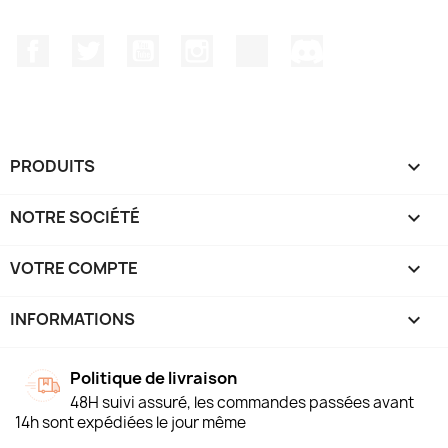
Facebook
Twitter
YouTube
Instagram
TikTok
Discord
PRODUITS

NOTRE SOCIÉTÉ

VOTRE COMPTE

INFORMATIONS
keyboard_arrow_down
Politique de livraison
48H suivi assuré, les commandes passées avant
14h sont expédiées le jour même