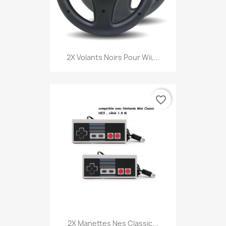
2X Volants Noirs Pour Wii,...
favorite_border
2X Manettes Nes Classic...