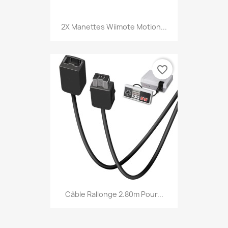
2X Manettes Wiimote Motion...
favorite_border
Câble Rallonge 2.80m Pour...