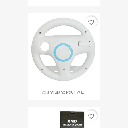
favorite_border
Volant Blanc Pour Wii,...
favorite_border