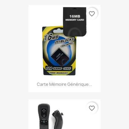
favorite_border
Carte Mémoire Générique...
favorite_border