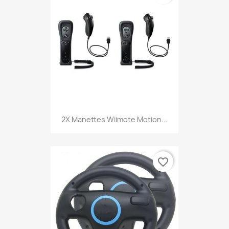
2X Manettes Wiimote Motion...
favorite_border