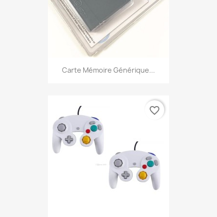
Carte Mémoire Générique...
favorite_border