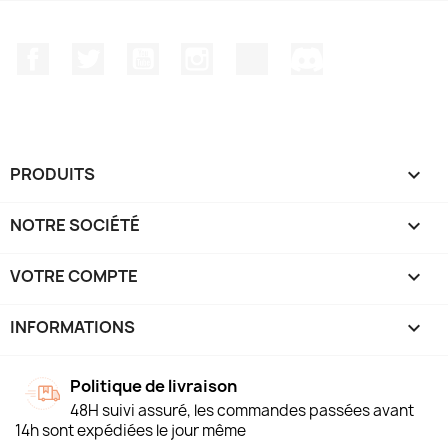
Facebook
Twitter
YouTube
Instagram
TikTok
Discord
PRODUITS

NOTRE SOCIÉTÉ

VOTRE COMPTE

INFORMATIONS
keyboard_arrow_down
Politique de livraison
48H suivi assuré, les commandes passées avant
14h sont expédiées le jour même