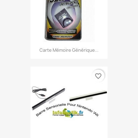
Carte Mémoire Générique...
favorite_border