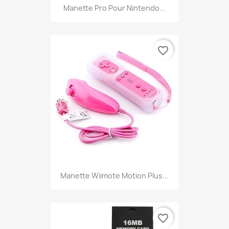
Manette Pro Pour Nintendo...
favorite_border
Manette Wiimote Motion Plus...
favorite_border