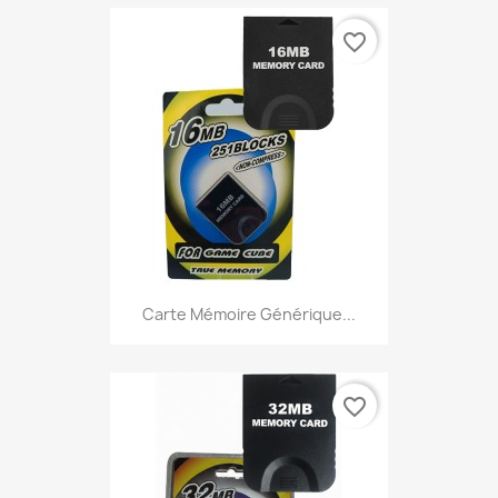
favorite_border
Carte Mémoire Générique...
favorite_border