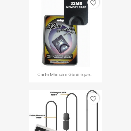
favorite_border
Carte Mémoire Générique...
favorite_border