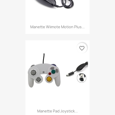
Manette Wiimote Motion Plus...
favorite_border
Manette Pad Joystick...