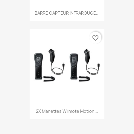
BARRE CAPTEUR INFRAROUGE...
favorite_border
2X Manettes Wiimote Motion...