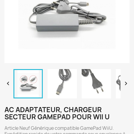


AC ADAPTATEUR, CHARGEUR
SECTEUR GAMEPAD POUR WII U
Article Neuf Générique compatible GamePad WiiU.