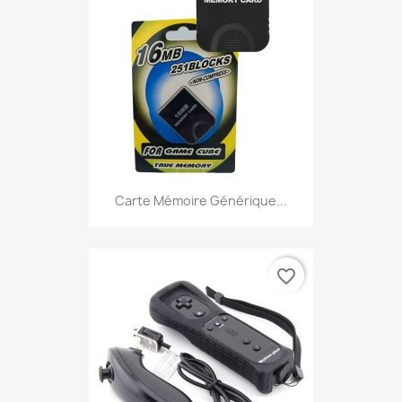
Carte Mémoire Générique...
favorite_border