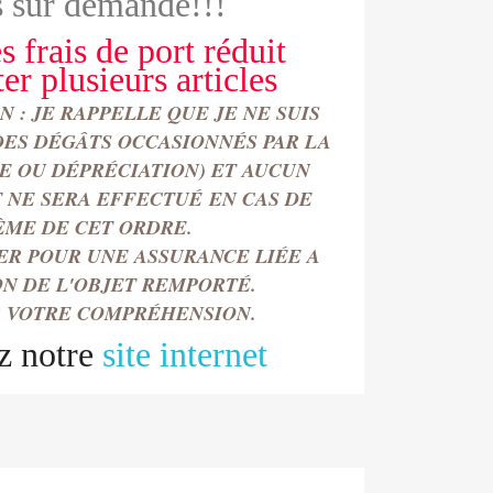
 sur demande!!!
s frais de port réduit
ter
plusieurs articles
 : JE RAPPELLE QUE JE NE SUIS
DES DÉGÂTS OCCASIONN
É
S PAR LA
TE OU DÉPRÉCIATION) ET AUCUN
NE SERA EFFECTU
É
EN CAS DE
ÈME DE CET ORDRE.
ER POUR UNE ASSURANCE LIÉE A
ON DE L'OBJET REMPORT
É.
 VOTRE COMPRÉHENSION.
z notre
site internet