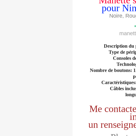
Manette s
pour Nin
Noire, Rou
manett
Description du
Type de pér
Consoles d
Technolog
Nombre de boutons: 12 
p
Caractéristiques:
Câbles inclu
long
Me contacte
i
un renseign