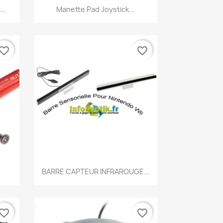
Aperçu rapide

..
Manette Pad Joystick...
vorite_border
favorite_border
Aperçu rapide

BARRE CAPTEUR INFRAROUGE...
vorite_border
favorite_border