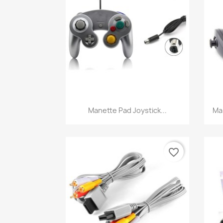
Aperçu rapide

Manette Pad Joystick...
Ma
favorite_border