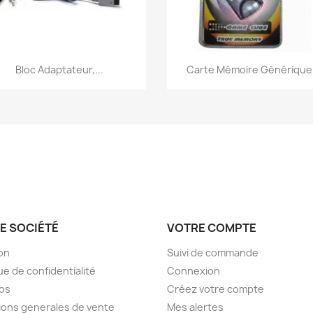
Aperçu rapide
Aperçu rapide


Bloc Adaptateur,...
Carte Mémoire Générique.
E SOCIÉTÉ
VOTRE COMPTE
son
Suivi de commande
ue de confidentialité
Connexion
os
Créez votre compte
ions generales de vente
Mes alertes