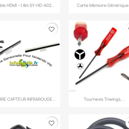
Aperçu rapide
Aperçu rapide


ble HDMI ~1.8m SY-HD-A02...
Carte Mémoire Générique.
favorite_border
fa
Aperçu rapide
Aperçu rapide


RRE CAPTEUR INFRAROUGE...
Tournevis Triwings,...
favorite_border
fa