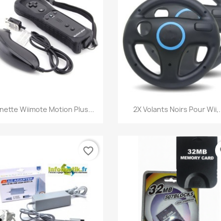
Aperçu rapide
Aperçu rapide


nette Wiimote Motion Plus...
2X Volants Noirs Pour Wii,.
favorite_border
fa