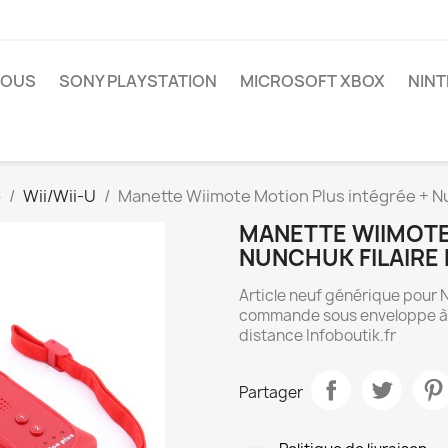
NOUS
SONY PLAYSTATION
MICROSOFT XBOX
NIN
o
Wii/Wii-U
Manette Wiimote Motion Plus intégrée + Nun
MANETTE WIIMOTE
NUNCHUK FILAIRE P
Article neuf générique pour 
commande sous enveloppe à bu
distance Infoboutik.fr
Partager