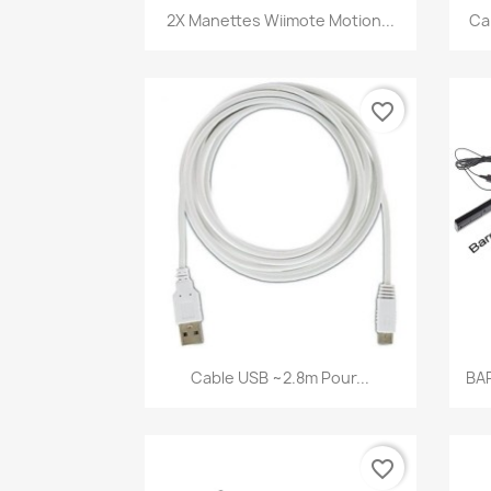
Aperçu rapide

2X Manettes Wiimote Motion...
Ca
favorite_border
Aperçu rapide

Cable USB ~2.8m Pour...
BA
favorite_border