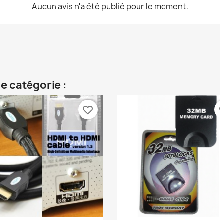
Aucun avis n'a été publié pour le moment.
e catégorie :
favorite_border
fa