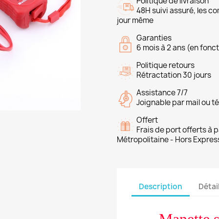
Politique de livraison
48H suivi assuré, les 
jour même
Garanties
6 mois à 2 ans (en fonct
Politique retours
Rétractation 30 jours
Assistance 7/7
Joignable par mail ou t
Offert
Frais de port offerts à
Métropolitaine - Hors Expres
Description
Détai