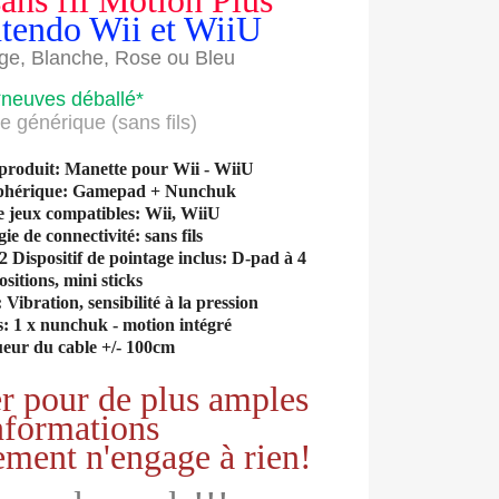
ans fil Motion Plus
tendo Wii et WiiU
ge, Blanche, Rose ou Bleu
*neuves déballé*
e générique (sans fils)
 produit: Manette pour Wii - WiiU
iphérique: Gamepad + Nunchuk
e jeux compatibles: Wii, WiiU
ie de connectivité: sans fils
Dispositif de pointage inclus: D-pad à 4
ositions, mini sticks
 Vibration, sensibilité à la pression
s: 1 x nunchuk - motion intégré
ueur du cable +/- 100cm
r pour de plus amples
nformations
ement n'engage à rien!