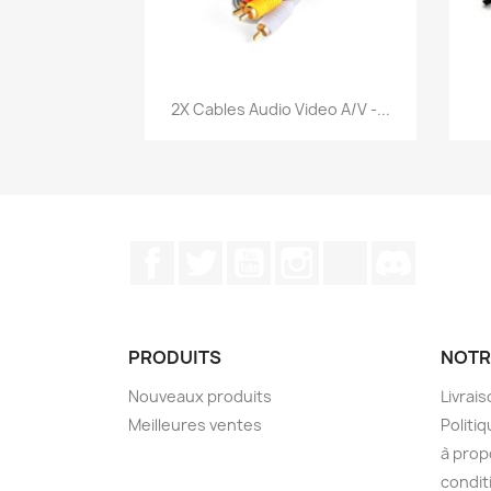
Aperçu rapide

2X Cables Audio Video A/V -...
Facebook
Twitter
YouTube
Instagram
TikTok
Discord
PRODUITS
NOTR
Nouveaux produits
Livrai
Meilleures ventes
Politiq
à prop
condit