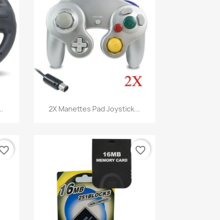
Aperçu rapide

..
2X Manettes Pad Joystick...
vorite_border
favorite_border