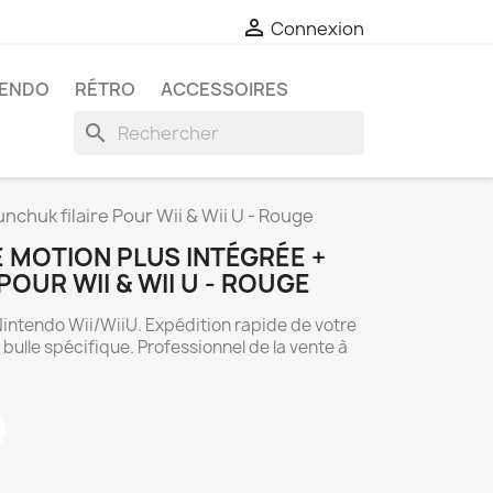

Connexion
TENDO
RÉTRO
ACCESSOIRES
search
chuk filaire Pour Wii & Wii U - Rouge
 MOTION PLUS INTÉGRÉE +
OUR WII & WII U - ROUGE
Nintendo Wii/WiiU. Expédition rapide de votre
lle spécifique. Professionnel de la vente à