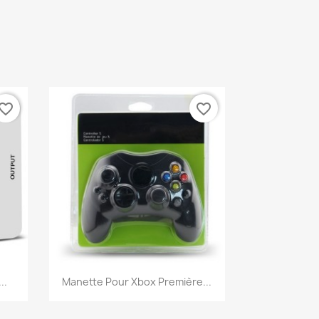
vorite_border
favorite_border
Aperçu rapide

..
Manette Pour Xbox Première...