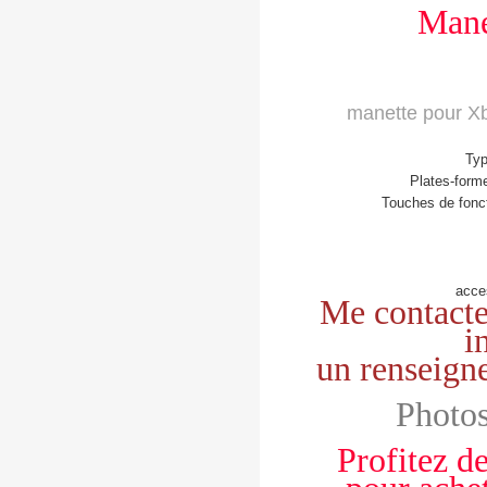
Mane
manette pour Xb
Typ
Plates-form
Touches de fonct
acce
Me contacte
i
un renseign
Photos
Profitez de