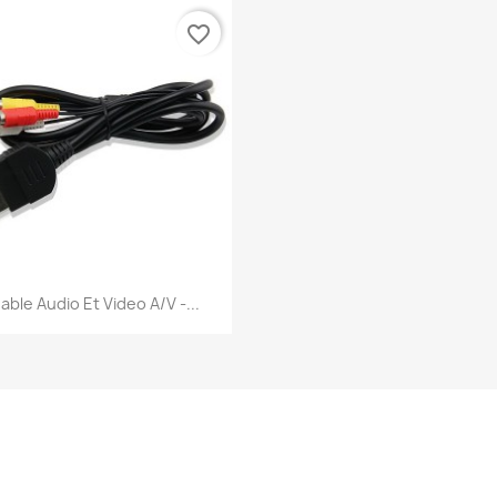
favorite_border
Aperçu rapide

able Audio Et Video A/V -...