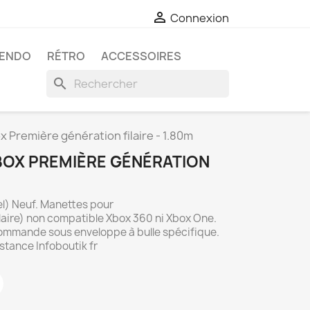

Connexion
TENDO
RÉTRO
ACCESSOIRES
search
 Première génération filaire - 1.80m
OX PREMIÈRE GÉNÉRATION
el) Neuf. Manettes pour
laire) non compatible Xbox 360 ni Xbox One.
commande sous enveloppe à bulle spécifique.
istance Infoboutik fr