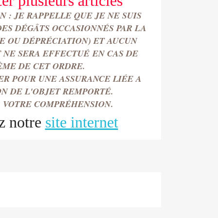
ter
plusieurs articles
 : JE RAPPELLE QUE JE NE SUIS
DES DÉGÂTS OCCASIONN
É
S PAR LA
TE OU DÉPRÉCIATION) ET AUCUN
NE SERA EFFECTU
É
EN CAS DE
ÈME DE CET ORDRE.
ER POUR UNE ASSURANCE LIÉE A
ON DE L'OBJET REMPORT
É.
 VOTRE COMPRÉHENSION.
z notre
site internet