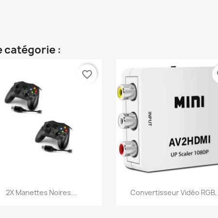
 catégorie :
favorite_border
fa
Aperçu rapide
Aperçu rapide


2X Manettes Noires...
Convertisseur Vidéo RGB,.