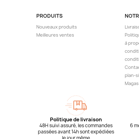
PRODUITS
NOTR
Nouveaux produits
Livrai
Meilleures ventes
Politiq
à prop
condit
condit
Conta
plan-s
Magas
Politique de livraison
48H suivi assuré, les commandes
6 mo
passées avant 14h sont expédiées
le jour même