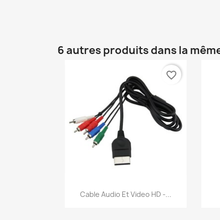
6 autres produits dans la même
favorite_border
Aperçu rapide

Cable Audio Et Video HD -...