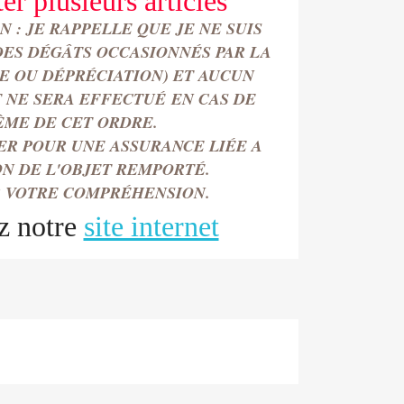
ter
plusieurs articles
 : JE RAPPELLE QUE JE NE SUIS
DES DÉGÂTS OCCASIONN
É
S PAR LA
TE OU DÉPRÉCIATION) ET AUCUN
NE SERA EFFECTU
É
EN CAS DE
ÈME DE CET ORDRE.
ER POUR UNE ASSURANCE LIÉE A
ON DE L'OBJET REMPORT
É.
 VOTRE COMPRÉHENSION.
z notre
site internet