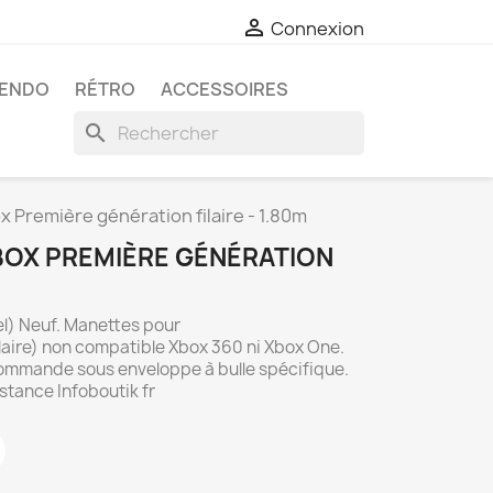

Connexion
TENDO
RÉTRO
ACCESSOIRES
search
 Première génération filaire - 1.80m
OX PREMIÈRE GÉNÉRATION
el) Neuf. Manettes pour
laire) non compatible Xbox 360 ni Xbox One.
commande sous enveloppe à bulle spécifique.
istance Infoboutik fr