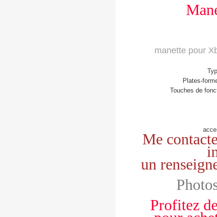
Mane
manette pour Xb
Typ
Plates-form
Touches de fonct
acce
Me contacte
i
un renseign
Photos
Profitez de