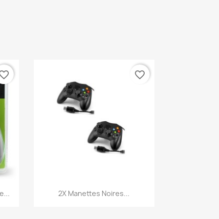
vorite_border
favorite_border
Aperçu rapide

...
2X Manettes Noires...