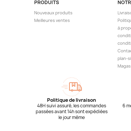
PRODUITS
NOTR
Nouveaux produits
Livrai
Meilleures ventes
Politiq
à prop
condit
condit
Conta
plan-s
Magas
Politique de livraison
48H suivi assuré, les commandes
6 mo
passées avant 14h sont expédiées
le jour même