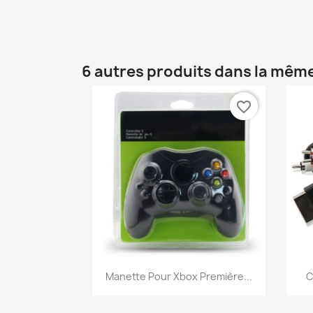
6 autres produits dans la même
favorite_border
Aperçu rapide

Manette Pour Xbox Première...
C