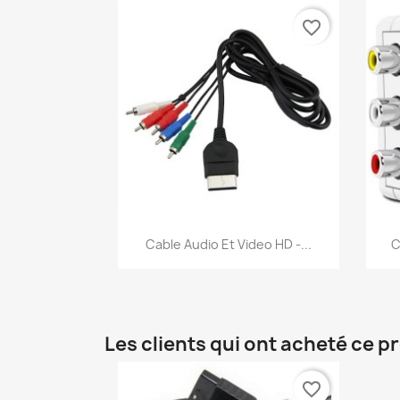
favorite_border
Aperçu rapide

Cable Audio Et Video HD -...
C
Les clients qui ont acheté ce p
favorite_border