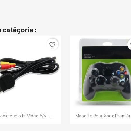
 catégorie :
favorite_border
fa
Aperçu rapide
Aperçu rapide


able Audio Et Video A/V -...
Manette Pour Xbox Première