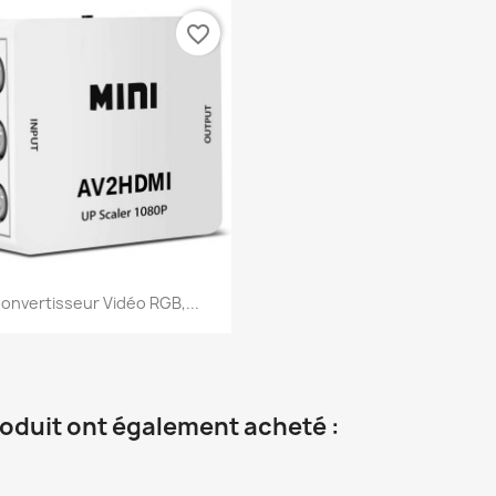
favorite_border
Aperçu rapide

onvertisseur Vidéo RGB,...
roduit ont également acheté :