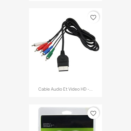
favorite_border
Cable Audio Et Video HD -...
favorite_border