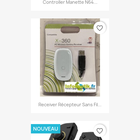
Controller Manette N64...
favorite_border
Receiver Récepteur Sans Fil...
NOUVEAU
favorite_border