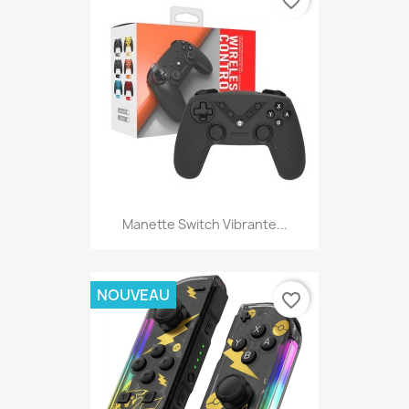
favorite_border
Manette Switch Vibrante...
NOUVEAU
favorite_border