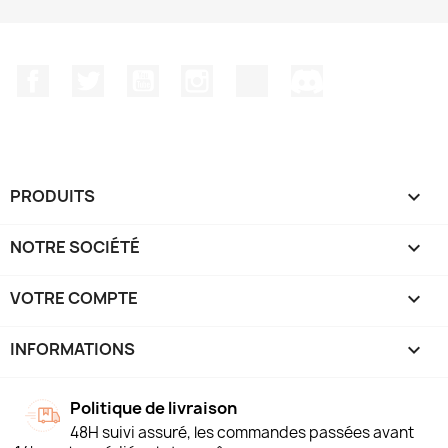
Facebook
Twitter
YouTube
Instagram
TikTok
Discord
PRODUITS

NOTRE SOCIÉTÉ

VOTRE COMPTE

INFORMATIONS
keyboard_arrow_down
Politique de livraison
48H suivi assuré, les commandes passées avant