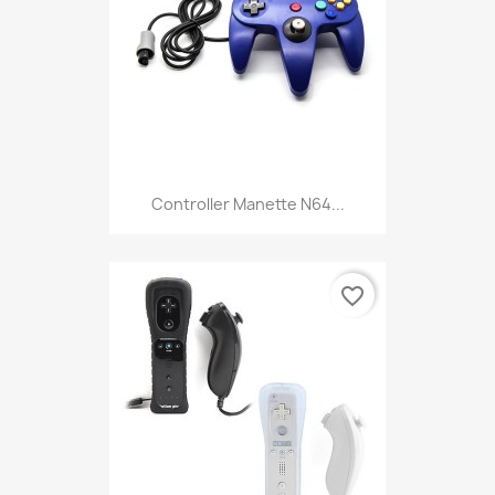
Controller Manette N64...
favorite_border