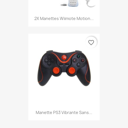
2X Manettes Wiimote Motion...
favorite_border
Manette PS3 Vibrante Sans...