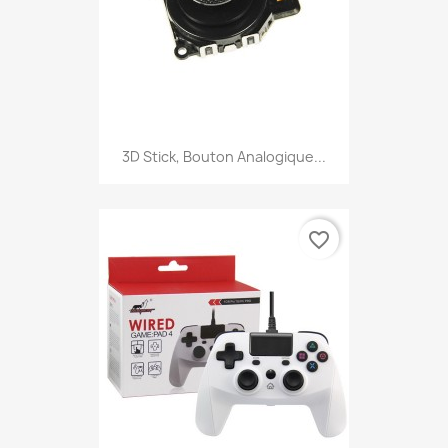
3D Stick, Bouton Analogique...
favorite_border