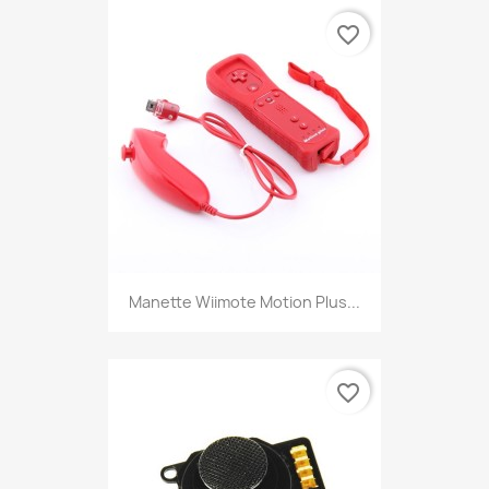
favorite_border
Manette Wiimote Motion Plus...
favorite_border