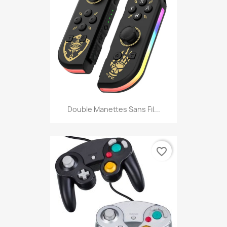
Double Manettes Sans Fil...
favorite_border