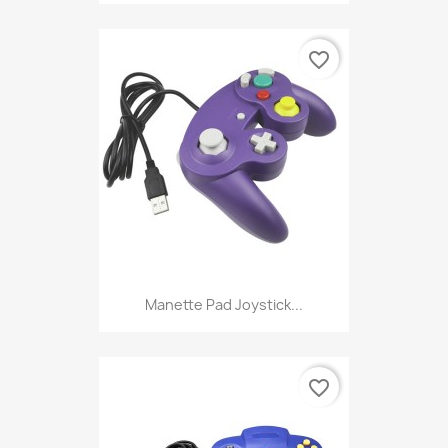
favorite_border
Manette Pad Joystick...
favorite_border