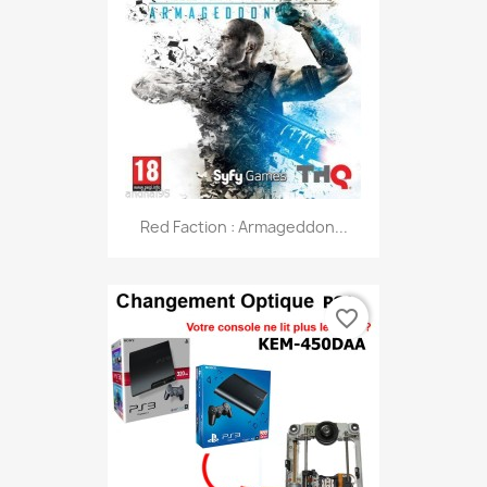
Red Faction : Armageddon...
favorite_border