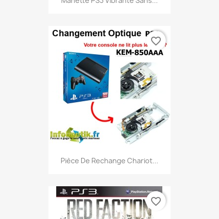
Manette PS3 Vibrante Sans...
favorite_border
Pièce De Rechange Chariot...
favorite_border