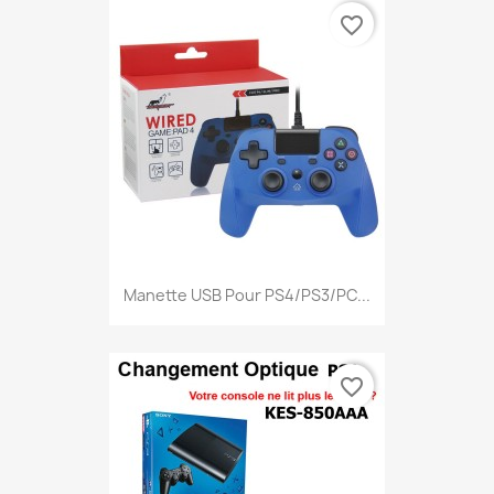
favorite_border
Manette USB Pour PS4/PS3/PC...
favorite_border