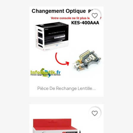
favorite_border
Pièce De Rechange Lentille...
favorite_border