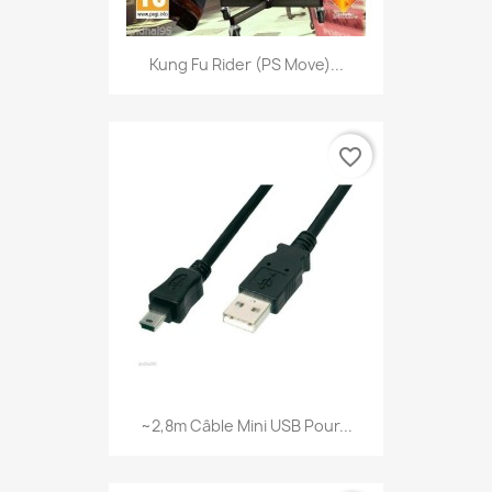
Kung Fu Rider (PS Move)...
favorite_border
~2,8m Câble Mini USB Pour...