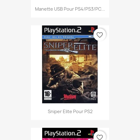
Manette USB Pour PS4/PS3/PC...
favorite_border
Sniper Elite Pour PS2
favorite_border