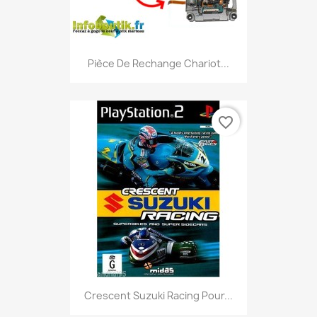
Pièce De Rechange Chariot...
favorite_border
Crescent Suzuki Racing Pour...