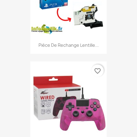
Pièce De Rechange Lentille...
favorite_border