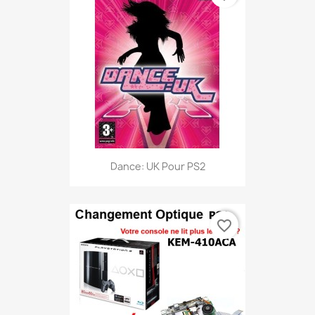
Dance: UK Pour PS2
favorite_border