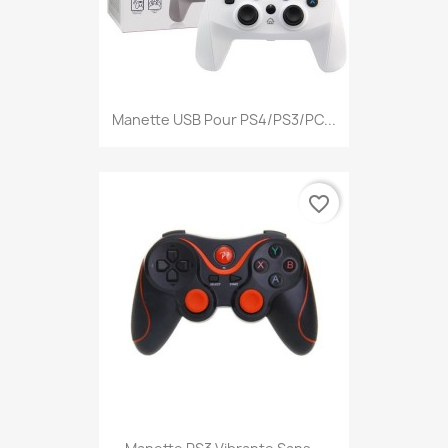
Manette USB Pour PS4/PS3/PC...
favorite_border