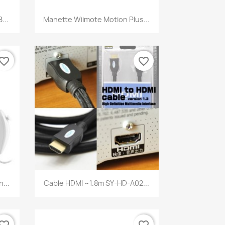
Aperçu rapide

...
Manette Wiimote Motion Plus...
vorite_border
favorite_border
Aperçu rapide

...
Cable HDMI ~1.8m SY-HD-A02...