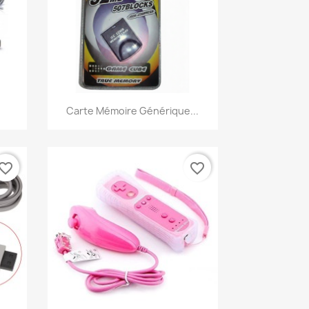
Aperçu rapide

Carte Mémoire Générique...
vorite_border
favorite_border