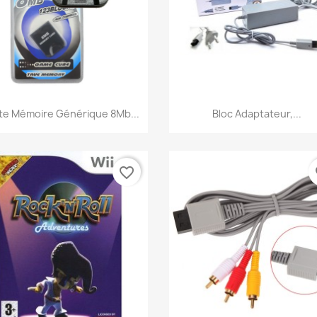
Aperçu rapide
Aperçu rapide


te Mémoire Générique 8Mb...
Bloc Adaptateur,...
favorite_border
fa