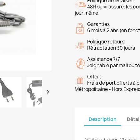
Politique de livraison
48H suivi assuré, les 
jour même
Garanties
6 mois à 2 ans (en fonct
Politique retours
Rétractation 30 jours
Assistance 7/7
Joignable par mail ou t
Offert
Frais de port offerts à
Métropolitaine - Hors Expres

Description
Détai
AC Adaptateur, Chargeu