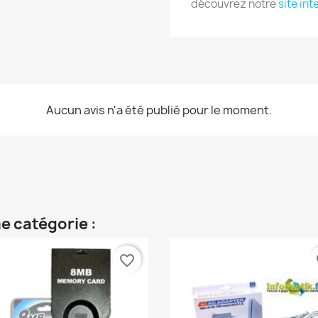
découvrez notre
site int
Aucun avis n'a été publié pour le moment.
e catégorie :
favorite_border
fa