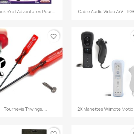
Aperçu rapide
Aperçu rapide


ck'n'roll Adventures Pour...
Cable Audio Video A/V - RGB
favorite_border
fa
Aperçu rapide
Aperçu rapide


Tournevis Triwings,...
2X Manettes Wiimote Motion