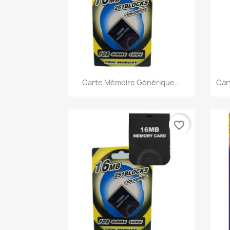
Aperçu rapide

Carte Mémoire Générique...
Car
favorite_border