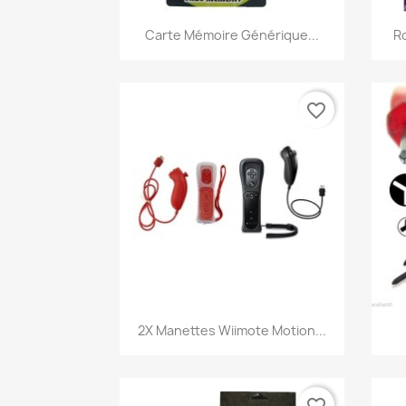
Aperçu rapide

Carte Mémoire Générique...
Ro
favorite_border
Aperçu rapide

2X Manettes Wiimote Motion...