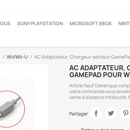
NOUS
SONY PLAYSTATION
MICROSOFT XBOX
NIN
o
Wii/Wii-U
AC Adaptateur, Chargeur secteur GamePad
AC ADAPTATEUR,
GAMEPAD POUR WI
Article Neuf Générique comp
votre commande sous envelopp
vente à distance Infoboutik.f
Partager