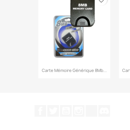
favorite_border
Aperçu rapide

Carte Mémoire Générique 8Mb...
Car
Facebook
Twitter
YouTube
Instagram
TikTok
Discord