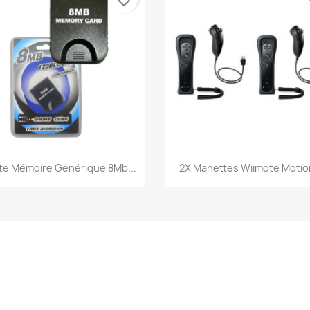
favorite_border
fa
Aperçu rapide
Aperçu rapide


te Mémoire Générique 8Mb...
2X Manettes Wiimote Motion