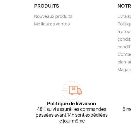
PRODUITS
NOTR
Nouveaux produits
Livrai
Meilleures ventes
Politiq
à prop
condit
condit
Conta
plan-s
Magas
Politique de livraison
48H suivi assuré, les commandes
6 mo
passées avant 14h sont expédiées
le jour même