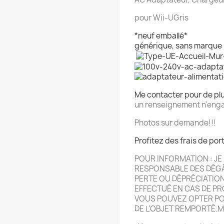
pour Wii-UGris
*neuf emballé*
générique, sans marque
Me contacter pour de pl
un renseignement n'enga
Photos sur demande!!!
Profitez des frais de por
POUR INFORMATION : JE 
RESPONSABLE DES DÉG
PERTE OU DÉPRÉCIATIO
EFFECTU
É
EN CAS DE PR
VOUS POUVEZ OPTER POU
DE L'OBJET REMPORT
É.
M