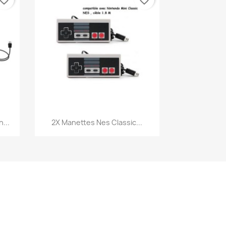
vorite_border
favorite_border
Aperçu rapide

...
2X Manettes Nes Classic...