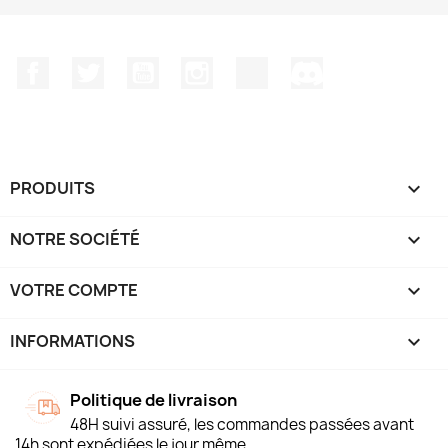
Facebook
Twitter
YouTube
Instagram
TikTok
Discord
PRODUITS

NOTRE SOCIÉTÉ

VOTRE COMPTE

INFORMATIONS
keyboard_arrow_down
Politique de livraison
48H suivi assuré, les commandes passées avant
14h sont expédiées le jour même