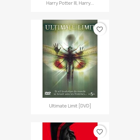
Harry Potter III, Harry...
favorite_border
Ultimate Limit [DVD]
favorite_border