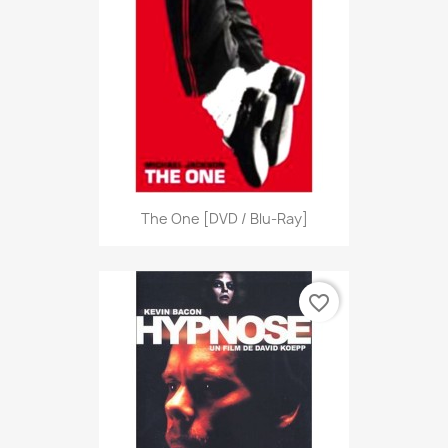
The One [DVD / Blu-Ray]
favorite_border