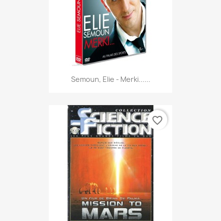
Semoun, Elie - Merki......
favorite_border