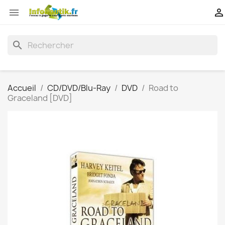


search
Accueil
CD/DVD/Blu-Ray
DVD
Road to
Graceland [DVD]