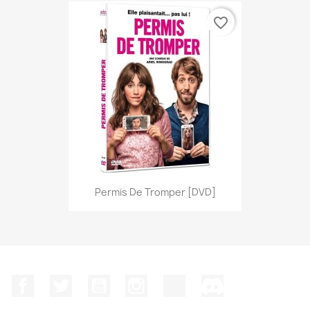
favorite_border
Permis De Tromper [DVD]
Facebook
Twitter
YouTube
Instagram
TikTok
Discord