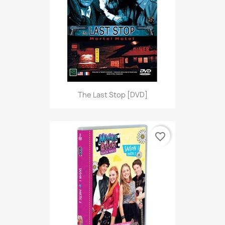
The Last Stop [DVD]
favorite_border