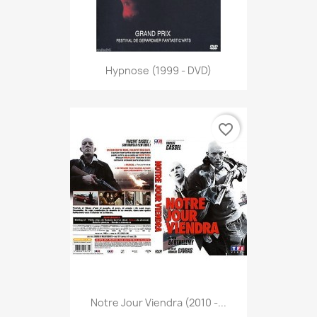
Hypnose (1999 - DVD)
favorite_border
Notre Jour Viendra (2010 -...