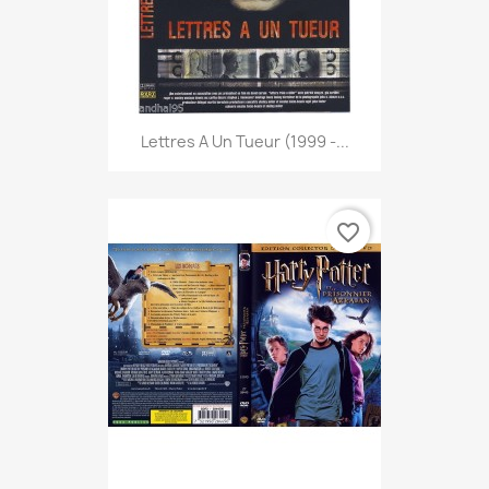
Lettres A Un Tueur (1999 -...
favorite_border