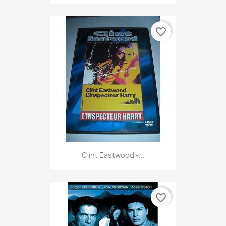
favorite_border
Clint Eastwood -...
favorite_border