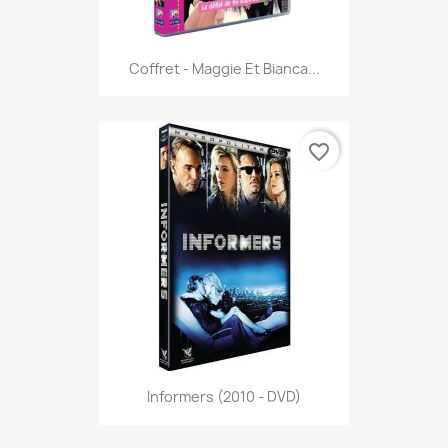
Coffret - Maggie Et Bianca...
favorite_border
Informers (2010 - DVD)